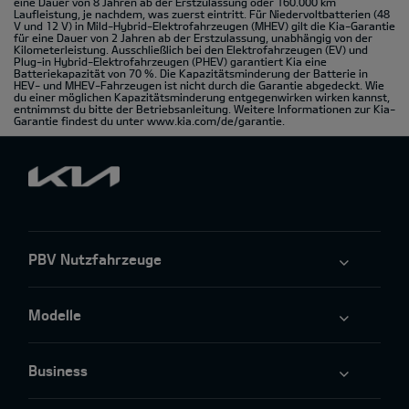
eine Dauer von 8 Jahren ab der Erstzulassung oder 160.000 km
Laufleistung, je nachdem, was zuerst eintritt. Für Niedervoltbatterien (48
V und 12 V) in Mild-Hybrid-Elektrofahrzeugen (MHEV) gilt die Kia-Garantie
für eine Dauer von 2 Jahren ab der Erstzulassung, unabhängig von der
Kilometerleistung. Ausschließlich bei den Elektrofahrzeugen (EV) und
Plug-in Hybrid-Elektrofahrzeugen (PHEV) garantiert Kia eine
Batteriekapazität von 70 %. Die Kapazitätsminderung der Batterie in
HEV- und MHEV-Fahrzeugen ist nicht durch die Garantie abgedeckt. Wie
du einer möglichen Kapazitätsminderung entgegenwirken wirken kannst,
entnimmst du bitte der Betriebsanleitung. Weitere Informationen zur Kia-
Garantie findest du unter
www.kia.com/de/garantie.
PBV Nutzfahrzeuge
Modelle
Business