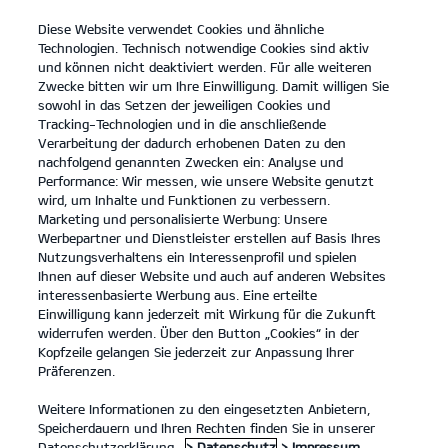
Diese Website verwendet Cookies und ähnliche
open
Technologien. Technisch notwendige Cookies sind aktiv
menu
und können nicht deaktiviert werden. Für alle weiteren
KONTAKT
Zwecke bitten wir um Ihre Einwilligung. Damit willigen Sie
sowohl in das Setzen der jeweiligen Cookies und
Tracking-Technologien und in die anschließende
7-JAHRE-KIA-HERSTELLERGARANTIE
Verarbeitung der dadurch erhobenen Daten zu den
nachfolgend genannten Zwecken ein: Analyse und
Performance: Wir messen, wie unsere Website genutzt
7-JAHRE-KIA-HERSTELLERGARANTIE*
wird, um Inhalte und Funktionen zu verbessern.
Marketing und personalisierte Werbung: Unsere
Werbepartner und Dienstleister erstellen auf Basis Ihres
Nutzungsverhaltens ein Interessenprofil und spielen
Ihnen auf dieser Website und auch auf anderen Websites
interessenbasierte Werbung aus. Eine erteilte
Einwilligung kann jederzeit mit Wirkung für die Zukunft
widerrufen werden. Über den Button „Cookies“ in der
7-Jahre-Kia-Herstellergarantie
Kopfzeile gelangen Sie jederzeit zur Anpassung Ihrer
Präferenzen.
Weitere Informationen zu den eingesetzten Anbietern,
7-Jahre-Kia-Herstellergarantie*
Speicherdauern und Ihren Rechten finden Sie in unserer
Datenschutzerklärung.
> Datenschutz
> Impressum