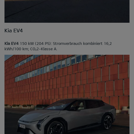
Kia EV4
Kia EV4
150 kW (204 PS): Stromverbrauch kombiniert 16,2
kWh/100 km; CO
2-Klasse A.
2