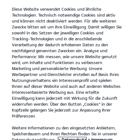
Diese Website verwendet Cookies und ähnliche
open
Technologien. Technisch notwendige Cookies sind aktiv
menu
und können nicht deaktiviert werden. Für alle weiteren
KONTAKT
Zwecke bitten wir um Ihre Einwilligung. Damit willigen Sie
sowohl in das Setzen der jeweiligen Cookies und
Tracking-Technologien und in die anschließende
FULL SERVICE LEASING
Verarbeitung der dadurch erhobenen Daten zu den
nachfolgend genannten Zwecken ein: Analyse und
Performance: Wir messen, wie unsere Website genutzt
FULL SERVICE LEASING
wird, um Inhalte und Funktionen zu verbessern.
Marketing und personalisierte Werbung: Unsere
Werbepartner und Dienstleister erstellen auf Basis Ihres
Nutzungsverhaltens ein Interessenprofil und spielen
Ihnen auf dieser Website und auch auf anderen Websites
interessenbasierte Werbung aus. Eine erteilte
Einwilligung kann jederzeit mit Wirkung für die Zukunft
widerrufen werden. Über den Button „Cookies“ in der
Kopfzeile gelangen Sie jederzeit zur Anpassung Ihrer
Präferenzen.
Weitere Informationen zu den eingesetzten Anbietern,
Speicherdauern und Ihren Rechten finden Sie in unserer
Datenschutzerklärung.
> Datenschutz
> Impressum