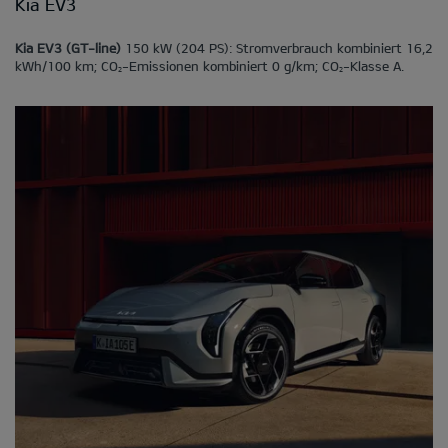
Kia EV3
Kia EV3 (GT-line)
150 kW (204 PS): Stromverbrauch kombiniert 16,2
kWh/100 km; CO
-Emissionen kombiniert 0 g/km; CO
-Klasse A.
2
2