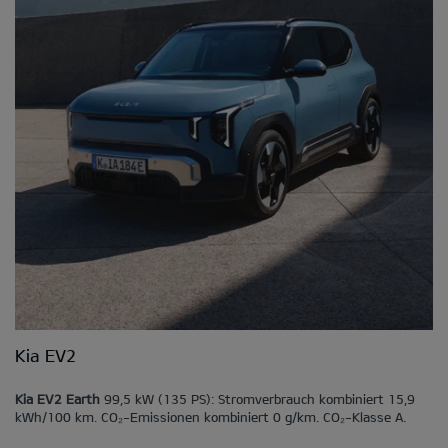
Kia EV2
Kia EV2 Earth
99,5 kW (135 PS): Stromverbrauch kombiniert 15,9
kWh/100 km. CO₂-Emissionen kombiniert 0 g/km. CO₂-Klasse A.