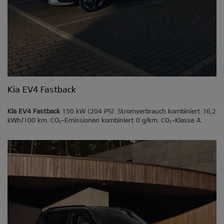
Kia EV4 Fastback
Kia EV4 Fastback
150 kW (204 PS): Stromverbrauch kombiniert 16,2
kWh/100 km. CO
-Emissionen kombiniert 0 g/km. CO
-Klasse A.
2
2