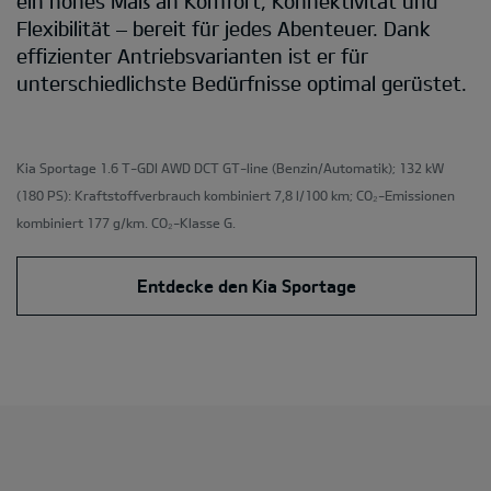
ein hohes Maß an Komfort, Konnektivität und
Flexibilität – bereit für jedes Abenteuer. Dank
effizienter Antriebsvarianten ist er für
unterschiedlichste Bedürfnisse optimal gerüstet.
Kia Sportage 1.6 T-GDI AWD DCT GT-line
(Benzin/Automatik); 132 kW
(180 PS): Kraftstoffverbrauch kombiniert 7,8 l/100 km; CO₂-Emissionen
kombiniert 177 g/km. CO₂-Klasse G.
Entdecke den Kia Sportage