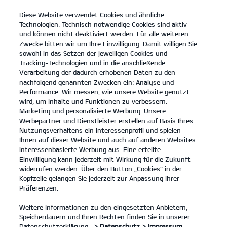
Diese Website verwendet Cookies und ähnliche
open
Technologien. Technisch notwendige Cookies sind aktiv
menu
und können nicht deaktiviert werden. Für alle weiteren
KONTAKT
Zwecke bitten wir um Ihre Einwilligung. Damit willigen Sie
sowohl in das Setzen der jeweiligen Cookies und
Tracking-Technologien und in die anschließende
Der neue Kia Stonic
Probefahrt
Verarbeitung der dadurch erhobenen Daten zu den
nachfolgend genannten Zwecken ein: Analyse und
...
...
DER NEUE KIA STONIC
Konfigurator
Performance: Wir messen, wie unsere Website genutzt
Der neue Kia Stonic.
wird, um Inhalte und Funktionen zu verbessern.
Marketing und personalisierte Werbung: Unsere
Werbepartner und Dienstleister erstellen auf Basis Ihres
Geh deinen eigenen Weg.
Nutzungsverhaltens ein Interessenprofil und spielen
Ihnen auf dieser Website und auch auf anderen Websites
interessenbasierte Werbung aus. Eine erteilte
Einwilligung kann jederzeit mit Wirkung für die Zukunft
widerrufen werden. Über den Button „Cookies“ in der
Kopfzeile gelangen Sie jederzeit zur Anpassung Ihrer
Präferenzen.
Weitere Informationen zu den eingesetzten Anbietern,
Speicherdauern und Ihren Rechten finden Sie in unserer
Datenschutzerklärung.
> Datenschutz
> Impressum