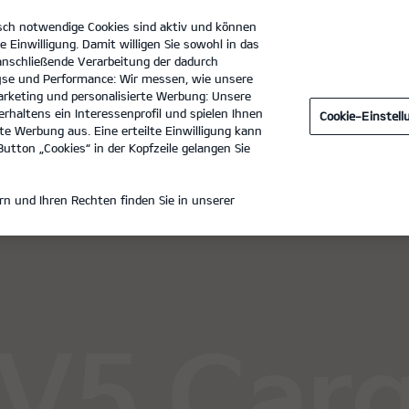
sch notwendige Cookies sind aktiv und können
e Einwilligung. Damit willigen Sie sowohl in das
 anschließende Verarbeitung der dadurch
se und Performance: Wir messen, wie unsere
Autohaus Mühlenbein + Sohn GmbH
Tel. :
05231 70930
rketing und personalisierte Werbung: Unsere
rhaltens ein Interessenprofil und spielen Ihnen
Cookie-Einstel
e Werbung aus. Eine erteilte Einwilligung kann
utton „Cookies“ in der Kopfzeile gelangen Sie
 CARGO
n und Ihren Rechten finden Sie in unserer