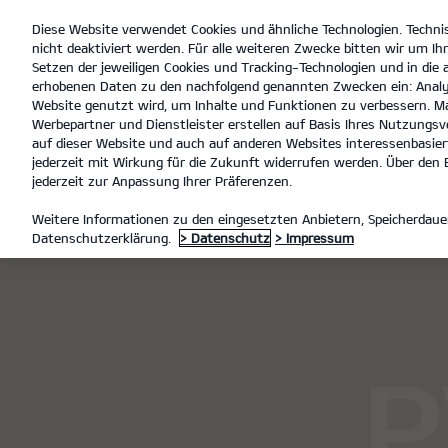
Diese Website verwendet Cookies und ähnliche Technologien. Techni
open
nicht deaktiviert werden. Für alle weiteren Zwecke bitten wir um Ihr
menu
Setzen der jeweiligen Cookies und Tracking-Technologien und in die
erhobenen Daten zu den nachfolgend genannten Zwecken ein: Analy
Website genutzt wird, um Inhalte und Funktionen zu verbessern. Ma
Werbepartner und Dienstleister erstellen auf Basis Ihres Nutzungsve
PV5 Cargo
Entdecken
auf dieser Website und auch auf anderen Websites interessenbasiert
jederzeit mit Wirkung für die Zukunft widerrufen werden. Über den B
jederzeit zur Anpassung Ihrer Präferenzen.
MODELLE
PV5 CARGO
PV5
Weitere Informationen zu den eingesetzten Anbietern, Speicherdauer
Datenschutzerklärung.
> Datenschutz
> Impressum